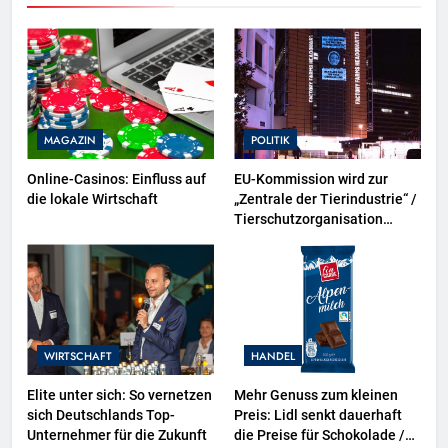
MAGAZIN
POLITIK
Online-Casinos: Einfluss auf
EU-Kommission wird zur
die lokale Wirtschaft
„Zentrale der Tierindustrie“ /
Tierschutzorganisation
Animal Equality prangert mit
Projektion in Brüssel die
Nähe der EU-Kommission zur
Tierindustrie an
WIRTSCHAFT
HANDEL
Elite unter sich: So vernetzen
Mehr Genuss zum kleinen
sich Deutschlands Top-
Preis: Lidl senkt dauerhaft
Unternehmer für die Zukunft
die Preise für Schokolade /