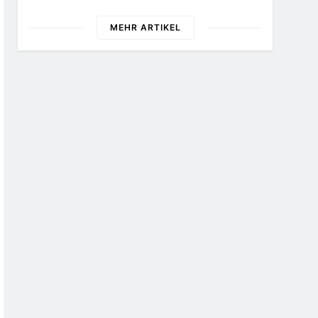
Maßstäbe Für
Unter Sparvorbehalt
Zukunftsorientierte
Geraten
MEHR ARTIKEL
Arbeitsumgebungen