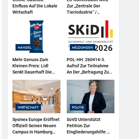
Einfluss Auf Die Lokale
Zur „Zentrale Der
Wirtschaft
Tierindustrie“ /
Tierschutzorganisation
Animal Equality
Prangert Mit Projektion
In Brüssel Die Nähe Der
EU-Kommission Zur
HANDEL
MELDUNGEN
Tierindustrie An
Mehr Genuss Zum
POL-HH: 260414-3.
Kleinen Preis: Lidl
Aufruf Zur Teilnahme
Senkt Dauerhaft Die
An Der „Befragung Zu
Preise Für Schokolade /
Sicherheit Und
26 Schokoladenartikel
Kriminalität In
Jetzt Bis Zu 13 Prozent
Deutschland (SKiD)
Günstiger
2026“
WIRTSCHAFT
POLITIK
Sysmex Europe Eröffnet
SoVD Unterstützt
Offiziell Seinen Neuen
Petition Zur
Campus In Hamburg
Eingliederungshilfe:
Und Setzt Damit Neue
Teilhabe Darf Nicht