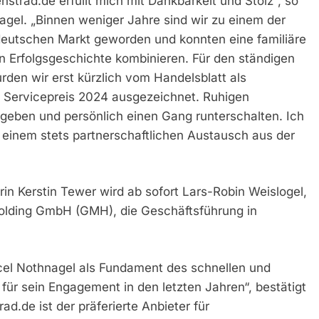
trad.de erfüllt mich mit Dankbarkeit und Stolz“, so
gel. „Binnen weniger Jahre sind wir zu einem der
eutschen Markt geworden und konnten eine familiäre
en Erfolgsgeschichte kombinieren. Für den ständigen
den wir erst kürzlich vom Handelsblatt als
 Servicepreis 2024 ausgezeichnet. Ruhigen
geben und persönlich einen Gang runterschalten. Ich
n einem stets partnerschaftlichen Austausch aus der
in Kerstin Tewer wird ab sofort Lars-Robin Weislogel,
Holding GmbH (GMH), die Geschäftsführung in
rcel Nothnagel als Fundament des schnellen und
r sein Engagement in den letzten Jahren“, bestätigt
d.de ist der präferierte Anbieter für