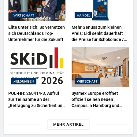
WIRTSCHAFT
HANDEL
Elite unter sich: So vernetzen
Mehr Genuss zum kleinen
sich Deutschlands Top-
Preis: Lidl senkt dauerhaft
Unternehmer für die Zukunft
die Preise für Schokolade /
26 Schokoladenartikel jetzt
bis zu 13 Prozent günstiger
MELDUNGEN
WIRTSCHAFT
POL-HH: 260414-3. Aufruf
Sysmex Europe eröffnet
zur Teilnahme an der
offiziell seinen neuen
„Befragung zu Sicherheit und
Campus in Hamburg und
Kriminalität in Deutschland
setzt damit neue Maßstäbe
(SKiD) 2026“
für zukunftsorientierte
Arbeitsumgebungen
MEHR ARTIKEL