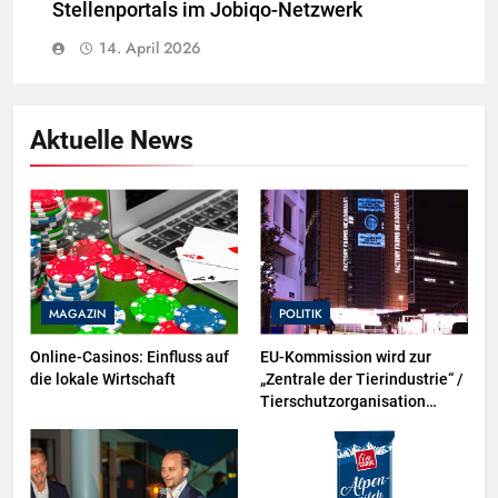
Stellenportals im Jobiqo-Netzwerk
14. April 2026
Aktuelle News
MAGAZIN
POLITIK
Online-Casinos: Einfluss auf
EU-Kommission wird zur
die lokale Wirtschaft
„Zentrale der Tierindustrie“ /
Tierschutzorganisation
Animal Equality prangert mit
Projektion in Brüssel die
Nähe der EU-Kommission zur
Tierindustrie an