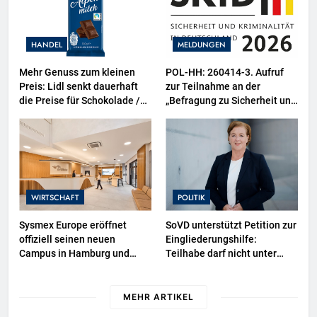
Tierindustrie an
HANDEL
MELDUNGEN
Mehr Genuss zum kleinen
POL-HH: 260414-3. Aufruf
Preis: Lidl senkt dauerhaft
zur Teilnahme an der
die Preise für Schokolade /
„Befragung zu Sicherheit und
26 Schokoladenartikel jetzt
Kriminalität in Deutschland
bis zu 13 Prozent günstiger
(SKiD) 2026“
WIRTSCHAFT
POLITIK
Sysmex Europe eröffnet
SoVD unterstützt Petition zur
offiziell seinen neuen
Eingliederungshilfe:
Campus in Hamburg und
Teilhabe darf nicht unter
setzt damit neue Maßstäbe
Sparvorbehalt geraten
für zukunftsorientierte
Arbeitsumgebungen
MEHR ARTIKEL