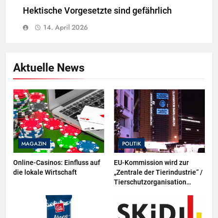
Hektische Vorgesetzte sind gefährlich
14. April 2026
Aktuelle News
MAGAZIN
POLITIK
Online-Casinos: Einfluss auf
EU-Kommission wird zur
die lokale Wirtschaft
„Zentrale der Tierindustrie“ /
Tierschutzorganisation
Animal Equality prangert mit
Projektion in Brüssel die
Nähe der EU-Kommission zur