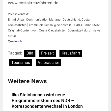
www.costakreuzfahrten.de
Pressekontakt:
Emmi Ünsal, Communication Manager Deutschland, Costa
Kreuzfahrten |
emmilucia.uensal@de.costa.it
| + 49 40 30239502
Original-Content von: Costa Kreuzfahrten, übermittelt durch news
aktuell
Quelle:
ots
Tagged:
Bild
Freizeit
Kreuzfahrt
Tourismus
Verbraucher
Weitere News
Ilka Steinhausen wird neue
Programmdirektorin des NDR –
Korrespondentenwechsel in London