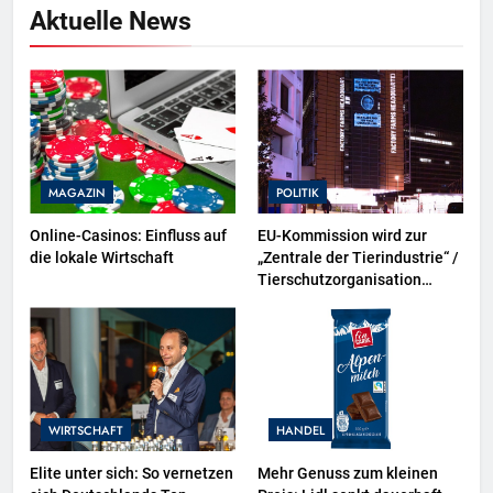
Aktuelle News
MAGAZIN
POLITIK
Online-Casinos: Einfluss auf
EU-Kommission wird zur
die lokale Wirtschaft
„Zentrale der Tierindustrie“ /
Tierschutzorganisation
Animal Equality prangert mit
Projektion in Brüssel die
Nähe der EU-Kommission zur
Tierindustrie an
WIRTSCHAFT
HANDEL
Elite unter sich: So vernetzen
Mehr Genuss zum kleinen