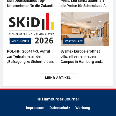
sich Deutschlands Top-
Preis: Lidl senkt dauerhaft
Unternehmer für die Zukunft
die Preise für Schokolade /
26 Schokoladenartikel jetzt
bis zu 13 Prozent günstiger
MELDUNGEN
WIRTSCHAFT
POL-HH: 260414-3. Aufruf
Sysmex Europe eröffnet
zur Teilnahme an der
offiziell seinen neuen
„Befragung zu Sicherheit und
Campus in Hamburg und
Kriminalität in Deutschland
setzt damit neue Maßstäbe
(SKiD) 2026“
für zukunftsorientierte
Arbeitsumgebungen
MEHR ARTIKEL
© Hamburger Journal
Impressum
Datenschutz
Werbung