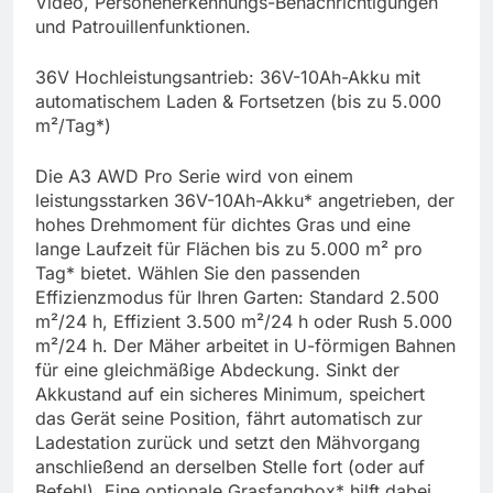
Video, Personenerkennungs-Benachrichtigungen
und Patrouillenfunktionen.
36V Hochleistungsantrieb: 36V-10Ah-Akku mit
automatischem Laden & Fortsetzen (bis zu 5.000
m²/Tag*)
Die A3 AWD Pro Serie wird von einem
leistungsstarken 36V-10Ah-Akku* angetrieben, der
hohes Drehmoment für dichtes Gras und eine
lange Laufzeit für Flächen bis zu 5.000 m² pro
Tag* bietet. Wählen Sie den passenden
Effizienzmodus für Ihren Garten: Standard 2.500
m²/24 h, Effizient 3.500 m²/24 h oder Rush 5.000
m²/24 h. Der Mäher arbeitet in U-förmigen Bahnen
für eine gleichmäßige Abdeckung. Sinkt der
Akkustand auf ein sicheres Minimum, speichert
das Gerät seine Position, fährt automatisch zur
Ladestation zurück und setzt den Mähvorgang
anschließend an derselben Stelle fort (oder auf
Befehl). Eine optionale Grasfangbox* hilft dabei,