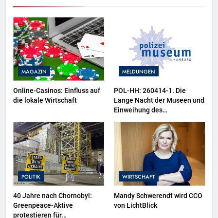
MAGAZIN
MELDUNGEN
Online-Casinos: Einfluss auf
POL-HH: 260414-1. Die
die lokale Wirtschaft
Lange Nacht der Museen und
Einweihung des
Wasserschutzpolizeibootes
sowie neuer
Ausstellungsbereiche im
Polizeimuseum Hamburg
POLITIK
WIRTSCHAFT
40 Jahre nach Chornobyl:
Mandy Schwerendt wird CCO
Greenpeace-Aktive
von LichtBlick
protestieren für