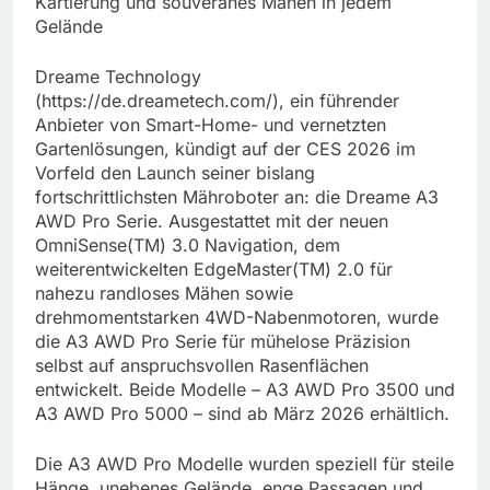
Kartierung und souveränes Mähen in jedem
Gelände
Dreame Technology
(https://de.dreametech.com/), ein führender
Anbieter von Smart-Home- und vernetzten
Gartenlösungen, kündigt auf der CES 2026 im
Vorfeld den Launch seiner bislang
fortschrittlichsten Mähroboter an: die Dreame A3
AWD Pro Serie. Ausgestattet mit der neuen
OmniSense(TM) 3.0 Navigation, dem
weiterentwickelten EdgeMaster(TM) 2.0 für
nahezu randloses Mähen sowie
drehmomentstarken 4WD-Nabenmotoren, wurde
die A3 AWD Pro Serie für mühelose Präzision
selbst auf anspruchsvollen Rasenflächen
entwickelt. Beide Modelle – A3 AWD Pro 3500 und
A3 AWD Pro 5000 – sind ab März 2026 erhältlich.
Die A3 AWD Pro Modelle wurden speziell für steile
Hänge, unebenes Gelände, enge Passagen und