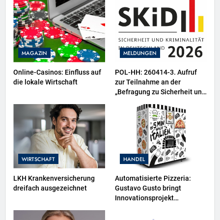
MAGAZIN
MELDUNGEN
Online-Casinos: Einfluss auf
POL-HH: 260414-3. Aufruf
die lokale Wirtschaft
zur Teilnahme an der
„Befragung zu Sicherheit und
Kriminalität in Deutschland
(SKiD) 2026“
WIRTSCHAFT
HANDEL
LKH Krankenversicherung
Automatisierte Pizzeria:
dreifach ausgezeichnet
Gustavo Gusto bringt
Innovationsprojekt
„Gustavomat“ an den Start