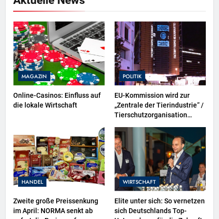
MAGAZIN
POLITIK
Online-Casinos: Einfluss auf
EU-Kommission wird zur
die lokale Wirtschaft
„Zentrale der Tierindustrie“ /
Tierschutzorganisation
Animal Equality prangert mit
Projektion in Brüssel die
Nähe der EU-Kommission zur
Tierindustrie an
HANDEL
WIRTSCHAFT
Zweite große Preissenkung
Elite unter sich: So vernetzen
im April: NORMA senkt ab
sich Deutschlands Top-