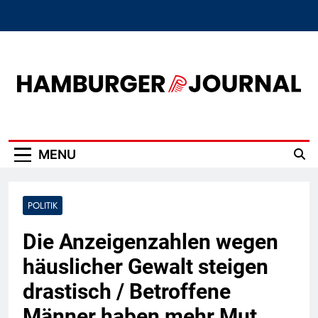
Skip
to
content
Hamburger Journal
MENU
POLITIK
Die Anzeigenzahlen wegen
häuslicher Gewalt steigen
drastisch / Betroffene
Männer haben mehr Mut,