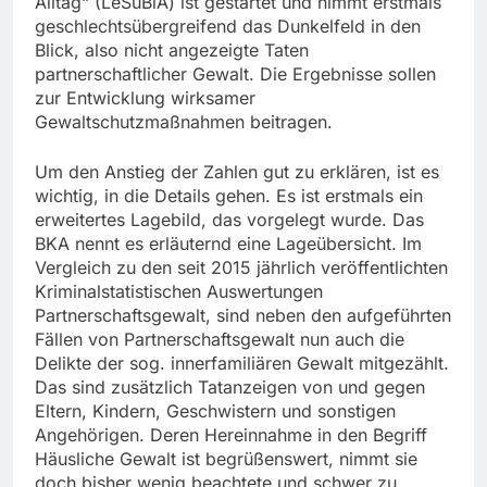
Alltag“ (LeSuBiA) ist gestartet und nimmt erstmals
geschlechtsübergreifend das Dunkelfeld in den
Blick, also nicht angezeigte Taten
partnerschaftlicher Gewalt. Die Ergebnisse sollen
zur Entwicklung wirksamer
Gewaltschutzmaßnahmen beitragen.
Um den Anstieg der Zahlen gut zu erklären, ist es
wichtig, in die Details gehen. Es ist erstmals ein
erweitertes Lagebild, das vorgelegt wurde. Das
BKA nennt es erläuternd eine Lageübersicht. Im
Vergleich zu den seit 2015 jährlich veröffentlichten
Kriminalstatistischen Auswertungen
Partnerschaftsgewalt, sind neben den aufgeführten
Fällen von Partnerschaftsgewalt nun auch die
Delikte der sog. innerfamiliären Gewalt mitgezählt.
Das sind zusätzlich Tatanzeigen von und gegen
Eltern, Kindern, Geschwistern und sonstigen
Angehörigen. Deren Hereinnahme in den Begriff
Häusliche Gewalt ist begrüßenswert, nimmt sie
doch bisher wenig beachtete und schwer zu