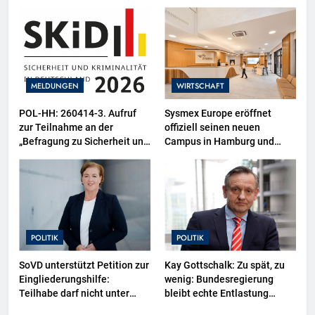
26 Schokoladenartikel jetzt
bis zu 13 Prozent günstiger
MELDUNGEN
WIRTSCHAFT
POL-HH: 260414-3. Aufruf
Sysmex Europe eröffnet
zur Teilnahme an der
offiziell seinen neuen
„Befragung zu Sicherheit und
Campus in Hamburg und
Kriminalität in Deutschland
setzt damit neue Maßstäbe
(SKiD) 2026“
für zukunftsorientierte
Arbeitsumgebungen
POLITIK
POLITIK
SoVD unterstützt Petition zur
Kay Gottschalk: Zu spät, zu
Eingliederungshilfe:
wenig: Bundesregierung
Teilhabe darf nicht unter
bleibt echte Entlastung
Sparvorbehalt geraten
schuldig