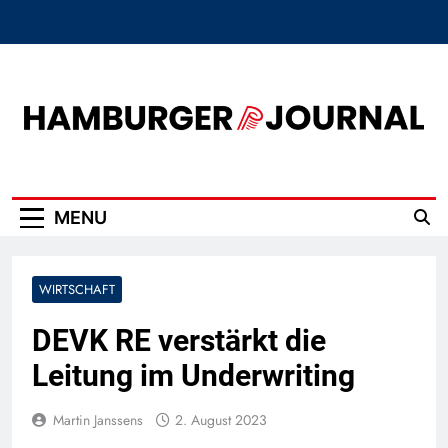
Skip
to
content
Hamburger Journal
MENU
WIRTSCHAFT
DEVK RE verstärkt die
Leitung im Underwriting
Martin Janssens
2. August 2023