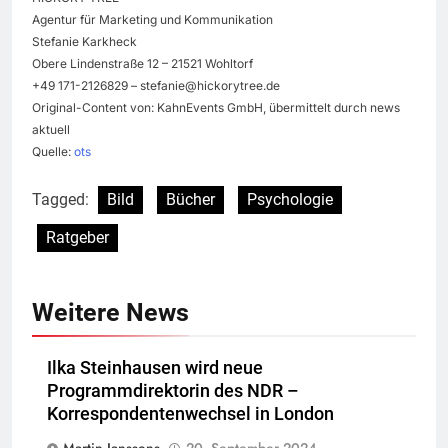
Agentur für Marketing und Kommunikation
Stefanie Karkheck
Obere Lindenstraße 12 – 21521 Wohltorf
+49 171-2126829 –
stefanie@hickorytree.de
Original-Content von: KahnEvents GmbH, übermittelt durch news
aktuell
Quelle:
ots
Tagged:
Bild
Bücher
Psychologie
Ratgeber
Weitere News
Ilka Steinhausen wird neue
Programmdirektorin des NDR –
Korrespondentenwechsel in London
Martin Janssens
20. September 2024