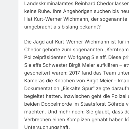
Landeskriminalamtes Reinhard Chedor lassen
keine Ruhe. Ihre Angehörigen suchen bis heu
Hat Kurt-Werner Wichmann, der sogenannte 
umgebracht als bislang bekannt?
Die Jagd auf Kurt-Werner Wichmann ist für 
Chedor gehörte zum sogenannten „Kernteam“
Polizeipräsidenten Wolfgang Sielaff. Diese p
Sielaffs Schwester Birgit Meier aufklären – 
gescheitert waren: 2017 fand das Team unt
Kameras die Knochen von Birgit Meier – kna
Dokumentation „Eiskalte Spur“ zeigte daraufhi
begleitet hatten. Inzwischen geht die Poliz
beiden Doppelmorde im Staatsforst Göhrde ve
machten. Und mehr noch: Sie glaubt, dass de
Verbrechen einen Komplizen gehabt haben k
Untersuchungshaft.