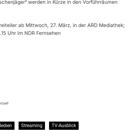
schenjäger“ werden in Kürze in den Vorführräumen
iteiler ab Mittwoch, 27. März, in der ARD Mediathek;
0.15 Uhr im NDR Fernsehen
ktuell
edien
Streaming
TV-Ausblick