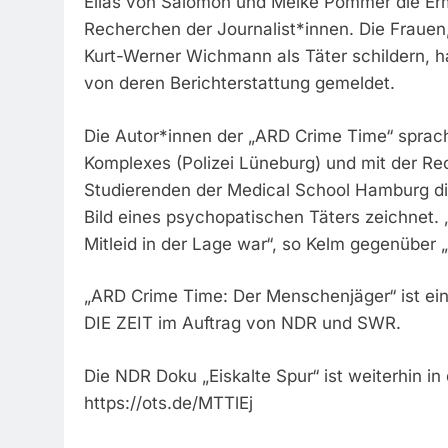
Elias von Salomon und Meike Pommer die Erm
Recherchen der Journalist*innen. Die Frauen
Kurt-Werner Wichmann als Täter schildern, ha
von deren Berichterstattung gemeldet.
Die Autor*innen der „ARD Crime Time“ sprac
Komplexes (Polizei Lüneburg) und mit der Rec
Studierenden der Medical School Hamburg d
Bild eines psychopatischen Täters zeichnet.
Mitleid in der Lage war“, so Kelm gegenüber
„ARD Crime Time: Der Menschenjäger“ ist ei
DIE ZEIT im Auftrag von NDR und SWR.
Die NDR Doku „Eiskalte Spur“ ist weiterhin i
https://ots.de/MTTlEj