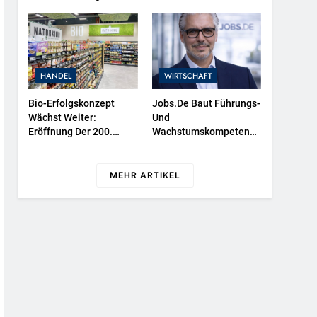
Wasserschutzpolizeibootes
Sowie Neuer
Ausstellungsbereiche Im
Polizeimuseum Hamburg
HANDEL
WIRTSCHAFT
Bio-Erfolgskonzept
Jobs.de Baut Führungs-
Wächst Weiter:
Und
Eröffnung Der 200.
Wachstumskompetenz
NATURKIND-Welt Bei
Aus / Wolfgang Weber
EDEKA
Übernimmt
Schlüsselrolle Für
MEHR ARTIKEL
Marktposition,
Partnerschaften Und
Weiterentwicklung Des
Stellenportals Im
Jobiqo-Netzwerk