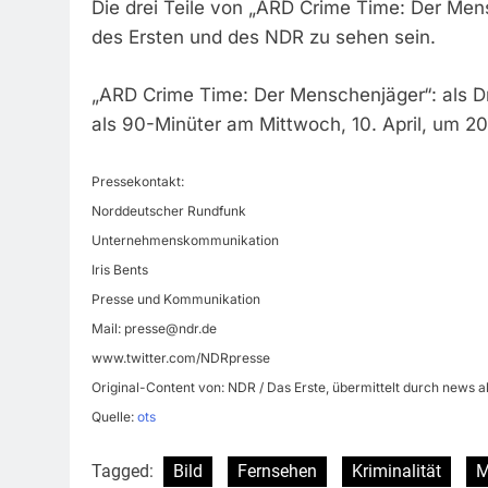
Die drei Teile von „ARD Crime Time: Der Men
des Ersten und des NDR zu sehen sein.
„ARD Crime Time: Der Menschenjäger“: als Dre
als 90-Minüter am Mittwoch, 10. April, um 2
Pressekontakt:
Norddeutscher Rundfunk
Unternehmenskommunikation
Iris Bents
Presse und Kommunikation
Mail:
presse@ndr.de
www.twitter.com/NDRpresse
Original-Content von: NDR / Das Erste, übermittelt durch news a
Quelle:
ots
Tagged:
Bild
Fernsehen
Kriminalität
M