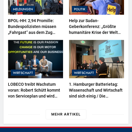
MELDUNGEN
POLITIK
BPOL-HH: 2,94 Promille:
Help zur Sudan-
Bundespolizisten müssen
Geberkonferenz: „Größte
„Fahrgast“ aus dem Zug
humanitäre Krise der Welt
tragen-
weitet sich aus“
WIRTSCHAFT
WIRTSCHAFT
LOBECO treibt Wachstum
1. Hamburger Batterietag:
voran: Robert Schütt kommt
Wissenschaft und Wirtschaft
von Serviceplan und wird
sind sich einig / Die
Director Business
Energiewende braucht
Development
Speicher, nicht Stillstand
MEHR ARTIKEL