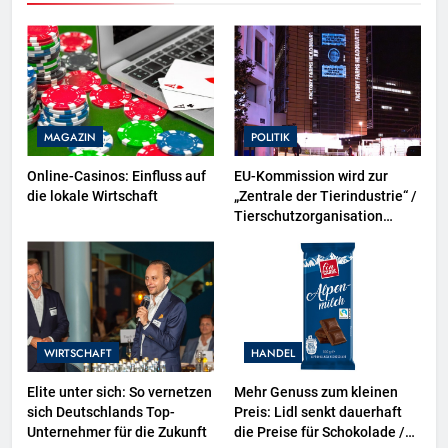
MAGAZIN
POLITIK
Online-Casinos: Einfluss auf
EU-Kommission wird zur
die lokale Wirtschaft
„Zentrale der Tierindustrie“ /
Tierschutzorganisation
Animal Equality prangert mit
Projektion in Brüssel die
Nähe der EU-Kommission zur
Tierindustrie an
WIRTSCHAFT
HANDEL
Elite unter sich: So vernetzen
Mehr Genuss zum kleinen
sich Deutschlands Top-
Preis: Lidl senkt dauerhaft
Unternehmer für die Zukunft
die Preise für Schokolade /