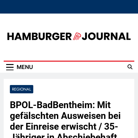
Skip
to
content
Hamburger Journal
MENU
REGIONAL
BPOL-BadBentheim: Mit
gefälschten Ausweisen bei
der Einreise erwischt / 35-
Jähriger in Abschiebehaft