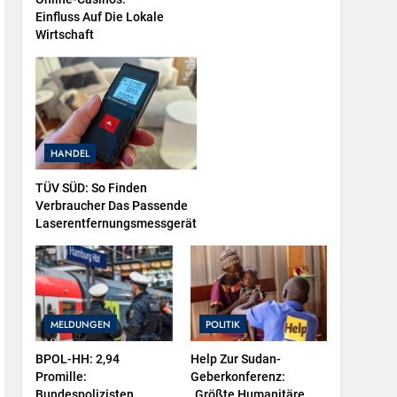
Einfluss Auf Die Lokale
Wirtschaft
HANDEL
TÜV SÜD: So Finden
Verbraucher Das Passende
Laserentfernungsmessgerät
MELDUNGEN
POLITIK
BPOL-HH: 2,94
Help Zur Sudan-
Promille:
Geberkonferenz:
Bundespolizisten
„Größte Humanitäre