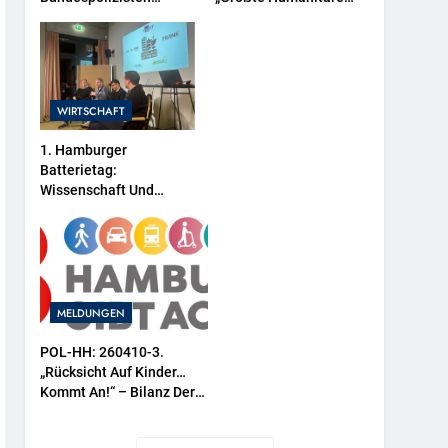
Müssen „Fahrgast“ Aus
Krise Der Welt Weitet
Dem Zug Tragen-
Sich Aus“
WIRTSCHAFT
1. Hamburger
Batterietag:
Wissenschaft Und
Wirtschaft Sind Sich
Einig / Die
Energiewende Braucht
Speicher, Nicht
Stillstand
MELDUNGEN
POL-HH: 260410-3.
„Rücksicht Auf Kinder…
Kommt An!“ – Bilanz Der
Dreiwöchigen
Verkehrssicherheitsaktion