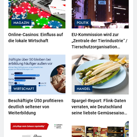
MAGAZIN
POLITIK
Online-Casinos: Einfluss auf
EU-Kommission wird zur
die lokale Wirtschaft
„Zentrale der Tierindustrie“ /
Tierschutzorganisation
Animal Equality prangert mit
Projektion in Brüssel die
Nähe der EU-Kommission zur
Tierindustrie an
WIRTSCHAFT
HANDEL
Beschäftigte Ü50 profitieren
Spargel-Report: Flink-Daten
deutlich seltener von
verraten, wie Deutschland
Weiterbildung
seine liebste Gemüsesaison
einläutet