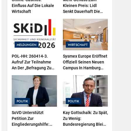
Einfluss Auf Die Lokale
Kleinen Preis: Lidl
Wirtschaft
Senkt Dauerhaft Die
Preise Für Schokolade /
26 Schokoladenartikel
Jetzt Bis Zu 13 Prozent
Günstiger
MELDUNGEN
WIRTSCHAFT
POL-HH: 260414-3.
Sysmex Europe Eröffnet
Aufruf Zur Teilnahme
Offiziell Seinen Neuen
An Der „Befragung Zu
Campus In Hamburg
Sicherheit Und
Und Setzt Damit Neue
Kriminalität In
Maßstäbe Für
Deutschland (SKiD)
Zukunftsorientierte
2026“
Arbeitsumgebungen
POLITIK
POLITIK
SoVD Unterstützt
Kay Gottschalk: Zu Spät,
Petition Zur
Zu Wenig:
Eingliederungshilfe:
Bundesregierung Bleibt
Teilhabe Darf Nicht
Echte Entlastung