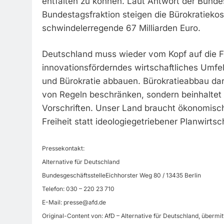
entfalten zu können. Laut Antwort der Bunde
Bundestagsfraktion steigen die Bürokratieko
schwindelerregende 67 Milliarden Euro.
Deutschland muss wieder vom Kopf auf die Füß
innovationsförderndes wirtschaftliches Umfeld
und Bürokratie abbauen. Bürokratieabbau darf
von Regeln beschränken, sondern beinhalte
Vorschriften. Unser Land braucht ökonomisc
Freiheit statt ideologiegetriebener Planwirts
Pressekontakt:
Alternative für Deutschland
BundesgeschäftsstelleEichhorster Weg 80 / 13435 Berlin
Telefon: 030 – 220 23 710
E-Mail:
presse@afd.de
Original-Content von: AfD – Alternative für Deutschland, übermit