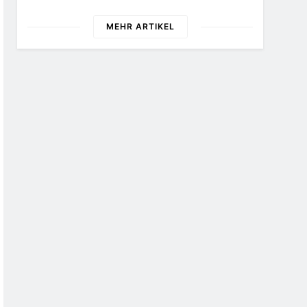
Unter Sparvorbehalt
Schuldig
Geraten
MEHR ARTIKEL