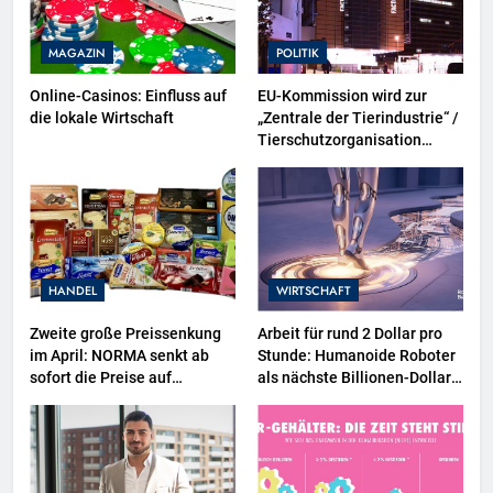
MAGAZIN
POLITIK
Online-Casinos: Einfluss auf
EU-Kommission wird zur
die lokale Wirtschaft
„Zentrale der Tierindustrie“ /
Tierschutzorganisation
Animal Equality prangert mit
Projektion in Brüssel die
Nähe der EU-Kommission zur
Tierindustrie an
HANDEL
WIRTSCHAFT
Zweite große Preissenkung
Arbeit für rund 2 Dollar pro
im April: NORMA senkt ab
Stunde: Humanoide Roboter
sofort die Preise auf
als nächste Billionen-Dollar-
Schokolade und Käse um bis
Industrie
zu 16 Prozent / Mit
LECKERROM, CREMISEE,
EXCELSIOR süßer und
herzhafter Genuss