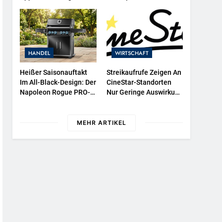
Überwachen
Protestieren Für
Unterstützung Bei
Wiederaufbau Der
Zerstörten Schutzhülle /
Greenpeace-Report
HANDEL
WIRTSCHAFT
Dokumentiert Folgen
Des Russischen
Heißer Saisonauftakt
Streikaufrufe Zeigen An
Drohnenangriffs
Im All-Black-Design: Der
CineStar-Standorten
Napoleon Rogue PRO-S
Nur Geringe Auswirkung
525 In Der Exklusiven
Auf Den Kinobetrieb
Grillfürst-Edition
MEHR ARTIKEL