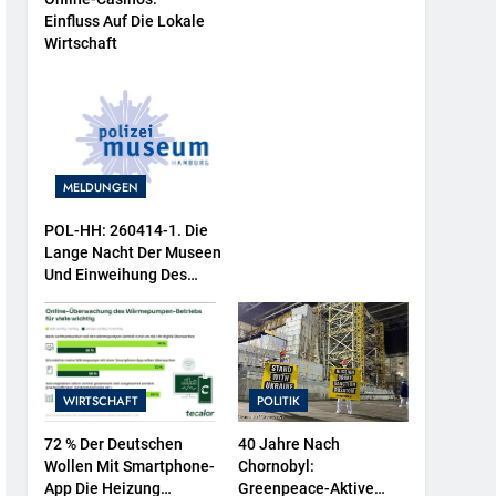
Einfluss Auf Die Lokale
Wirtschaft
MELDUNGEN
POL-HH: 260414-1. Die
Lange Nacht Der Museen
Und Einweihung Des
Wasserschutzpolizeibootes
Sowie Neuer
Ausstellungsbereiche Im
Polizeimuseum Hamburg
WIRTSCHAFT
POLITIK
72 % Der Deutschen
40 Jahre Nach
Wollen Mit Smartphone-
Chornobyl:
App Die Heizung
Greenpeace-Aktive