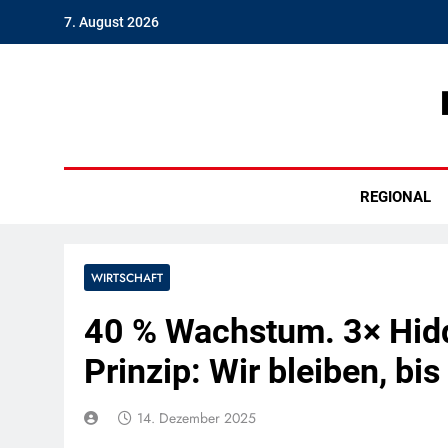
Skip
7. August 2026
to
content
Hambu
REGIONAL
WIRTSCHAFT
40 % Wachstum. 3× Hidd
Prinzip: Wir bleiben, bis
14. Dezember 2025