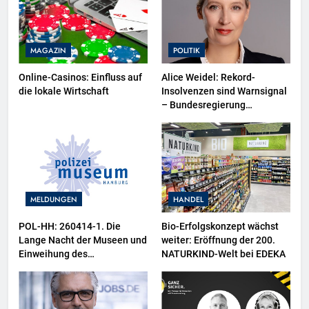
MAGAZIN
POLITIK
Online-Casinos: Einfluss auf
Alice Weidel: Rekord-
die lokale Wirtschaft
Insolvenzen sind Warnsignal
– Bundesregierung
verschärft die
Wirtschaftskrise
MELDUNGEN
HANDEL
POL-HH: 260414-1. Die
Bio-Erfolgskonzept wächst
Lange Nacht der Museen und
weiter: Eröffnung der 200.
Einweihung des
NATURKIND-Welt bei EDEKA
Wasserschutzpolizeibootes
sowie neuer
Ausstellungsbereiche im