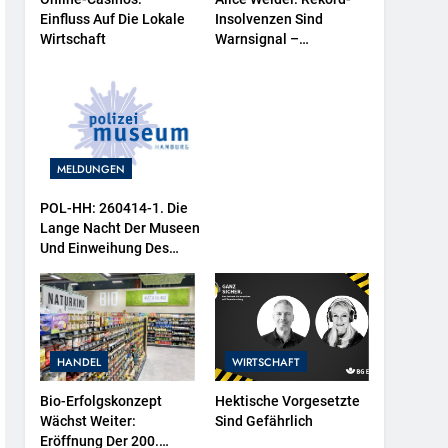
Einfluss Auf Die Lokale
Insolvenzen Sind
Wirtschaft
Warnsignal –
Bundesregierung
Verschärft Die
Wirtschaftskrise
MELDUNGEN
POL-HH: 260414-1. Die
Lange Nacht Der Museen
Und Einweihung Des
Wasserschutzpolizeibootes
Sowie Neuer
Ausstellungsbereiche Im
Polizeimuseum Hamburg
HANDEL
WIRTSCHAFT
Bio-Erfolgskonzept
Hektische Vorgesetzte
Wächst Weiter:
Sind Gefährlich
Eröffnung Der 200.