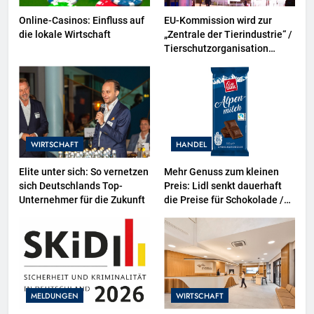
Online-Casinos: Einfluss auf
EU-Kommission wird zur
die lokale Wirtschaft
„Zentrale der Tierindustrie“ /
Tierschutzorganisation
Animal Equality prangert mit
Projektion in Brüssel die
Nähe der EU-Kommission zur
Tierindustrie an
WIRTSCHAFT
HANDEL
Elite unter sich: So vernetzen
Mehr Genuss zum kleinen
sich Deutschlands Top-
Preis: Lidl senkt dauerhaft
Unternehmer für die Zukunft
die Preise für Schokolade /
26 Schokoladenartikel jetzt
bis zu 13 Prozent günstiger
MELDUNGEN
WIRTSCHAFT