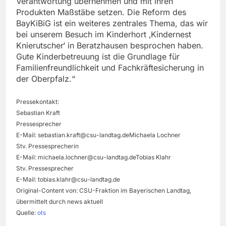
Verantwortung übernehmen und mit ihren
Produkten Maßstäbe setzen. Die Reform des
BayKiBiG ist ein weiteres zentrales Thema, das wir
bei unserem Besuch im Kinderhort ‚Kindernest
Knierutscher‘ in Beratzhausen besprochen haben.
Gute Kinderbetreuung ist die Grundlage für
Familienfreundlichkeit und Fachkräftesicherung in
der Oberpfalz.“
Pressekontakt:
Sebastian Kraft
Pressesprecher
E-Mail:
sebastian.kraft@csu-landtag.deMichaela
Lochner
Stv. Pressesprecherin
E-Mail:
michaela.lochner@csu-landtag.deTobias
Klahr
Stv. Pressesprecher
E-Mail:
tobias.klahr@csu-landtag.de
Original-Content von: CSU-Fraktion im Bayerischen Landtag,
übermittelt durch news aktuell
Quelle:
ots