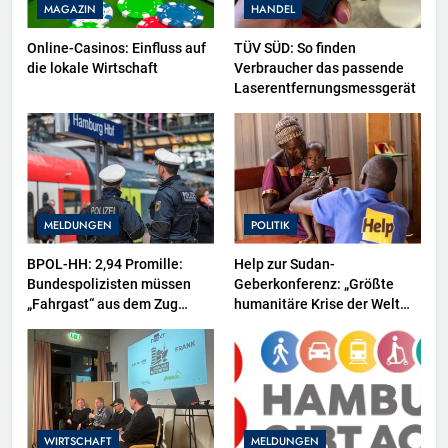
MAGAZIN
HANDEL
Online-Casinos: Einfluss auf
TÜV SÜD: So finden
die lokale Wirtschaft
Verbraucher das passende
Laserentfernungsmessgerät
MELDUNGEN
POLITIK
BPOL-HH: 2,94 Promille:
Help zur Sudan-
Bundespolizisten müssen
Geberkonferenz: „Größte
„Fahrgast“ aus dem Zug
humanitäre Krise der Welt
tragen-
weitet sich aus“
WIRTSCHAFT
MELDUNGEN