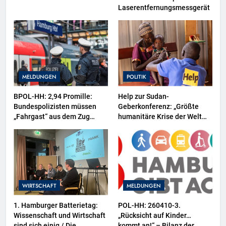
Laserentfernungsmessgerät
MELDUNGEN
POLITIK
BPOL-HH: 2,94 Promille:
Help zur Sudan-
Bundespolizisten müssen
Geberkonferenz: „Größte
„Fahrgast“ aus dem Zug
humanitäre Krise der Welt
tragen-
weitet sich aus“
WIRTSCHAFT
MELDUNGEN
1. Hamburger Batterietag:
POL-HH: 260410-3.
Wissenschaft und Wirtschaft
„Rücksicht auf Kinder…
sind sich einig / Die
kommt an!“ – Bilanz der