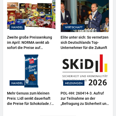
Projektion in Brüssel die
Nähe der EU-Kommission zur
Tierindustrie an
HANDEL
WIRTSCHAFT
Zweite große Preissenkung
Elite unter sich: So vernetzen
im April: NORMA senkt ab
sich Deutschlands Top-
sofort die Preise auf
Unternehmer für die Zukunft
Schokolade und Käse um bis
zu 16 Prozent / Mit
LECKERROM, CREMISEE,
EXCELSIOR süßer und
herzhafter Genuss
HANDEL
MELDUNGEN
Mehr Genuss zum kleinen
POL-HH: 260414-3. Aufruf
Preis: Lidl senkt dauerhaft
zur Teilnahme an der
die Preise für Schokolade /
„Befragung zu Sicherheit und
26 Schokoladenartikel jetzt
Kriminalität in Deutschland
bis zu 13 Prozent günstiger
(SKiD) 2026“