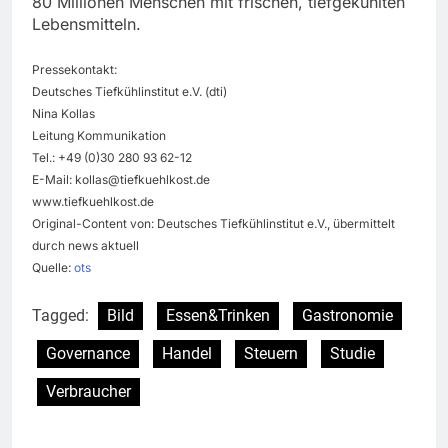
80 Millionen Menschen mit frischen, tiefgekühlten
Lebensmitteln.
Pressekontakt:
Deutsches Tiefkühlinstitut e.V. (dti)
Nina Kollas
Leitung Kommunikation
Tel.: +49 (0)30 280 93 62-12
E-Mail:
kollas@tiefkuehlkost.de
www.tiefkuehlkost.de
Original-Content von: Deutsches Tiefkühlinstitut e.V., übermittelt
durch news aktuell
Quelle:
ots
Tagged:
Bild
Essen&Trinken
Gastronomie
Governance
Handel
Steuern
Studie
Verbraucher