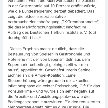
verzichten, wenn die Mehrwertsteuer für Speisen
in der Gastronomie auf 19 Prozent erhöht würde,
wie die Bundesregierung derzeit debattiert. Das
zeigt die aktuelle repräsentative
Verbraucher:innenbefragung „TK-Trendbarometer“,
die das Marktforschungsinstitut Innofact im
Auftrag des Deutschen Tiefkühlinstituts e. V. (dti)
durchgeführt hat.*
„Dieses Ergebnis macht deutlich, dass die
Besteuerung von Speisen in Gastronomie und
Hotellerie mit der von Lebensmitteln aus dem
Supermarkt unbedingt gleichgestellt werden
muss“, appelliert dti-Geschäftsführerin Sabine
Eichner an die Ampel-Koalition. „Eine
Steuererhöhung wäre gerade in der aktuellen
Inflationsphase ein echter Preisschock, Gift für das
Konsumklima – und würde sich sehr negativ auf
die Arbeits- und Ausbildungsplatz- sowie die
Bediengastronomie auswirken. Für den reduzierten
Mehrwertsteuersatz gibt es gute Gründe! Die