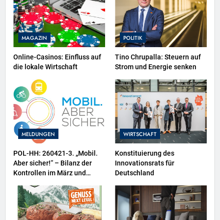
MAGAZIN
POLITIK
Online-Casinos: Einfluss auf
Tino Chrupalla: Steuern auf
die lokale Wirtschaft
Strom und Energie senken
MELDUNGEN
WIRTSCHAFT
POL-HH: 260421-3. „Mobil.
Konstituierung des
Aber sicher!“ – Bilanz der
Innovationsrats für
Kontrollen im März und
Deutschland
Zweiräder als
Schwerpunktthema im April