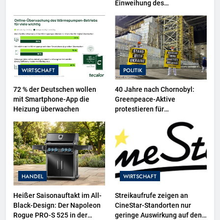
Einweihung des
Wasserschutzpolizeibootes
sowie neuer
Ausstellungsbereiche im
Polizeimuseum Hamburg
WIRTSCHAFT
POLITIK
72 % der Deutschen wollen
40 Jahre nach Chornobyl:
mit Smartphone-App die
Greenpeace-Aktive
Heizung überwachen
protestieren für
Unterstützung bei
Wiederaufbau der zerstörten
Schutzhülle / Greenpeace-
Report dokumentiert Folgen
des russischen
Drohnenangriffs
HANDEL
WIRTSCHAFT
Heißer Saisonauftakt im All-
Streikaufrufe zeigen an
Black-Design: Der Napoleon
CineStar-Standorten nur
Rogue PRO-S 525 in der
geringe Auswirkung auf den