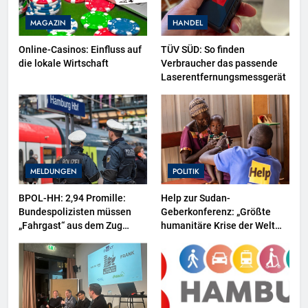
MAGAZIN
HANDEL
Online-Casinos: Einfluss auf
TÜV SÜD: So finden
die lokale Wirtschaft
Verbraucher das passende
Laserentfernungsmessgerät
MELDUNGEN
POLITIK
BPOL-HH: 2,94 Promille:
Help zur Sudan-
Bundespolizisten müssen
Geberkonferenz: „Größte
„Fahrgast“ aus dem Zug
humanitäre Krise der Welt
tragen-
weitet sich aus“