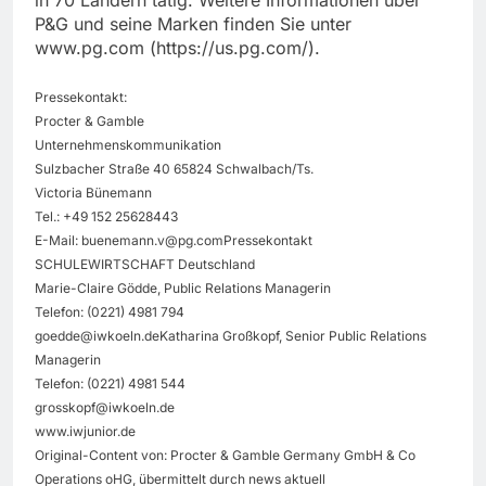
in 70 Ländern tätig. Weitere Informationen über
P&G und seine Marken finden Sie unter
www.pg.com (https://us.pg.com/).
Pressekontakt:
Procter & Gamble
Unternehmenskommunikation
Sulzbacher Straße 40 65824 Schwalbach/Ts.
Victoria Bünemann
Tel.: +49 152 25628443
E-Mail:
buenemann.v@pg.comPressekontakt
SCHULEWIRTSCHAFT Deutschland
Marie-Claire Gödde, Public Relations Managerin
Telefon: (0221) 4981 794
goedde@iwkoeln.deKatharina
Großkopf, Senior Public Relations
Managerin
Telefon: (0221) 4981 544
grosskopf@iwkoeln.de
www.iwjunior.de
Original-Content von: Procter & Gamble Germany GmbH & Co
Operations oHG, übermittelt durch news aktuell