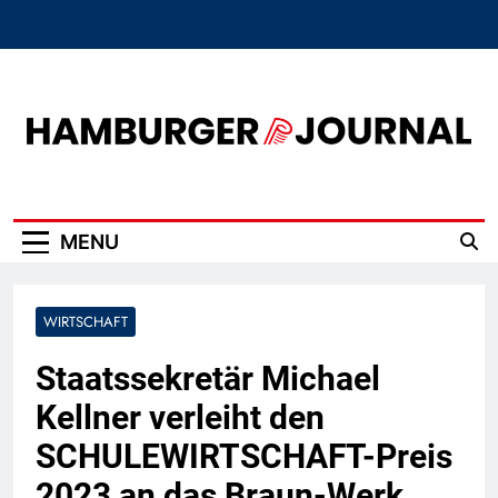
Skip
to
content
Hamburger Journal
MENU
WIRTSCHAFT
Staatssekretär Michael
Kellner verleiht den
SCHULEWIRTSCHAFT-Preis
2023 an das Braun-Werk