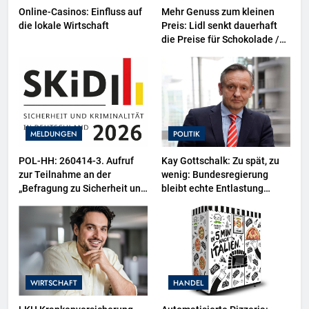
Online-Casinos: Einfluss auf
Mehr Genuss zum kleinen
die lokale Wirtschaft
Preis: Lidl senkt dauerhaft
die Preise für Schokolade /
26 Schokoladenartikel jetzt
bis zu 13 Prozent günstiger
MELDUNGEN
POLITIK
POL-HH: 260414-3. Aufruf
Kay Gottschalk: Zu spät, zu
zur Teilnahme an der
wenig: Bundesregierung
„Befragung zu Sicherheit und
bleibt echte Entlastung
Kriminalität in Deutschland
schuldig
(SKiD) 2026“
WIRTSCHAFT
HANDEL