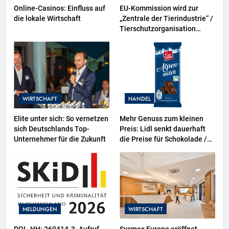
Online-Casinos: Einfluss auf
EU-Kommission wird zur
die lokale Wirtschaft
„Zentrale der Tierindustrie“ /
Tierschutzorganisation
Animal Equality prangert mit
Projektion in Brüssel die
Nähe der EU-Kommission zur
Tierindustrie an
WIRTSCHAFT
HANDEL
Elite unter sich: So vernetzen
Mehr Genuss zum kleinen
sich Deutschlands Top-
Preis: Lidl senkt dauerhaft
Unternehmer für die Zukunft
die Preise für Schokolade /
26 Schokoladenartikel jetzt
bis zu 13 Prozent günstiger
MELDUNGEN
WIRTSCHAFT