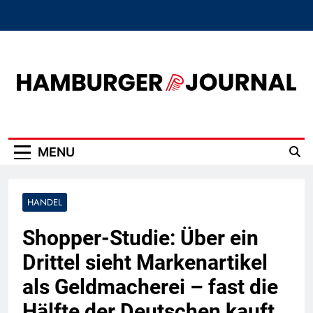
Skip
to
content
Hamburger Journal
MENU
HANDEL
Shopper-Studie: Über ein
Drittel sieht Markenartikel
als Geldmacherei – fast die
Hälfte der Deutschen kauft