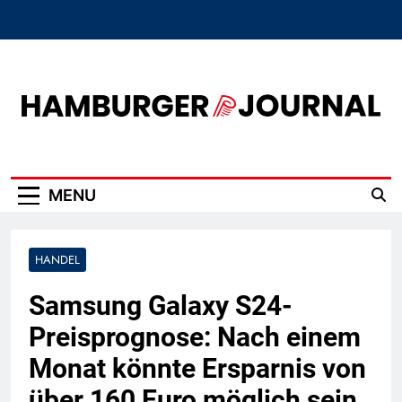
Skip
to
content
Hamburger Journal
MENU
HANDEL
Samsung Galaxy S24-
Preisprognose: Nach einem
Monat könnte Ersparnis von
über 160 Euro möglich sein