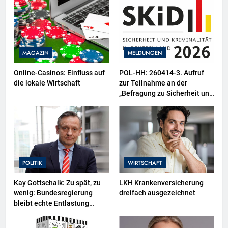
MAGAZIN
MELDUNGEN
Online-Casinos: Einfluss auf
POL-HH: 260414-3. Aufruf
die lokale Wirtschaft
zur Teilnahme an der
„Befragung zu Sicherheit und
Kriminalität in Deutschland
(SKiD) 2026“
POLITIK
WIRTSCHAFT
Kay Gottschalk: Zu spät, zu
LKH Krankenversicherung
wenig: Bundesregierung
dreifach ausgezeichnet
bleibt echte Entlastung
schuldig