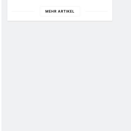
Kriminalität In
Maßstäbe Für
Deutschland (SKiD)
Zukunftsorientierte
MEHR ARTIKEL
2026“
Arbeitsumgebungen