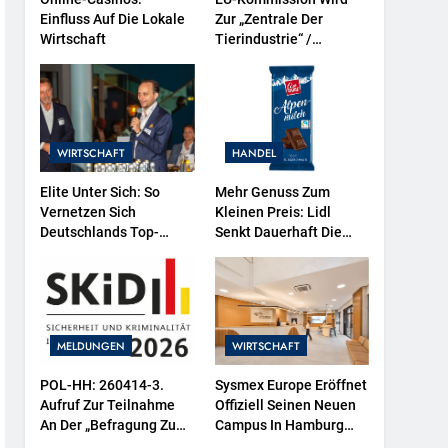
Einfluss Auf Die Lokale
Zur „Zentrale Der
Wirtschaft
Tierindustrie“ /
Tierschutzorganisation
Animal Equality
Prangert Mit Projektion
In Brüssel Die Nähe Der
EU-Kommission Zur
WIRTSCHAFT
HANDEL
Tierindustrie An
Elite Unter Sich: So
Mehr Genuss Zum
Vernetzen Sich
Kleinen Preis: Lidl
Deutschlands Top-
Senkt Dauerhaft Die
Unternehmer Für Die
Preise Für Schokolade /
Zukunft
26 Schokoladenartikel
Jetzt Bis Zu 13 Prozent
Günstiger
MELDUNGEN
WIRTSCHAFT
POL-HH: 260414-3.
Sysmex Europe Eröffnet
Aufruf Zur Teilnahme
Offiziell Seinen Neuen
An Der „Befragung Zu
Campus In Hamburg
Sicherheit Und
Und Setzt Damit Neue