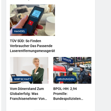
Dem Vorjahr Gestiegen
/ BA-Presseinfo Nr. 13
HANDEL
TÜV SÜD: So Finden
Verbraucher Das Passende
Laserentfernungsmessgerät
WIRTSCHAFT
MELDUNGEN
Vom Dönerstand Zum
BPOL-HH: 2,94
Globalerfolg: Was
Promille:
Franchisenehmer Von
Bundespolizisten
Mangal Lernen Können
Müssen „Fahrgast“ Aus
Dem Zug Tragen-