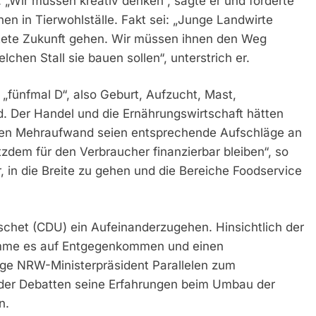
„Wir müssen kreativ denken“, sagte er und forderte
en in Tierwohlställe. Fakt sei: „Junge Landwirte
htete Zukunft gehen. Wir müssen ihnen den Weg
chen Stall sie bauen sollen“, unterstrich er.
 „fünfmal D“, also Geburt, Aufzucht, Mast,
. Der Handel und die Ernährungswirtschaft hätten
ligen Mehraufwand seien entsprechende Aufschläge an
tzdem für den Verbraucher finanzierbar bleiben“, so
, in die Breite zu gehen und die Bereiche Foodservice
schet (CDU) ein Aufeinanderzugehen. Hinsichtlich der
komme es auf Entgegenkommen und einen
ige NRW-Ministerpräsident Parallelen zum
der Debatten seine Erfahrungen beim Umbau der
n.