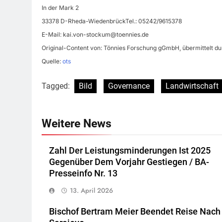
In der Mark 2
33378 D-Rheda-WiedenbrückTel.: 05242/9615378
E-Mail:
kai.von-stockum@toennies.de
Original-Content von: Tönnies Forschung gGmbH, übermittelt du
Quelle:
ots
Tagged:
Bild
Governance
Landwirtschaft
Weitere News
Zahl Der Leistungsminderungen Ist 2025
Gegenüber Dem Vorjahr Gestiegen / BA-
Presseinfo Nr. 13
13. April 2026
Bischof Bertram Meier Beendet Reise Nach