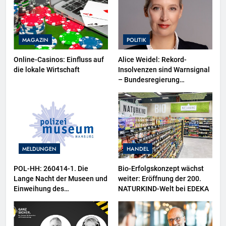
MAGAZIN
POLITIK
Online-Casinos: Einfluss auf
Alice Weidel: Rekord-
die lokale Wirtschaft
Insolvenzen sind Warnsignal
– Bundesregierung
verschärft die
Wirtschaftskrise
MELDUNGEN
HANDEL
POL-HH: 260414-1. Die
Bio-Erfolgskonzept wächst
Lange Nacht der Museen und
weiter: Eröffnung der 200.
Einweihung des
NATURKIND-Welt bei EDEKA
Wasserschutzpolizeibootes
sowie neuer
Ausstellungsbereiche im