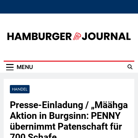
Skip
to
content
Hamburger Journal
MENU
HANDEL
Presse-Einladung / „Määhga
Aktion in Burgsinn: PENNY
übernimmt Patenschaft für
700 Schafe