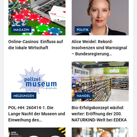
MAGAZIN
POLITIK
Online-Casinos: Einfluss auf
Alice Weidel: Rekord-
die lokale Wirtschaft
Insolvenzen sind Warnsignal
– Bundesregierung
verschärft die
Wirtschaftskrise
MELDUNGEN
HANDEL
POL-HH: 260414-1. Die
Bio-Erfolgskonzept wächst
Lange Nacht der Museen und
weiter: Eröffnung der 200.
Einweihung des
NATURKIND-Welt bei EDEKA
Wasserschutzpolizeibootes
sowie neuer