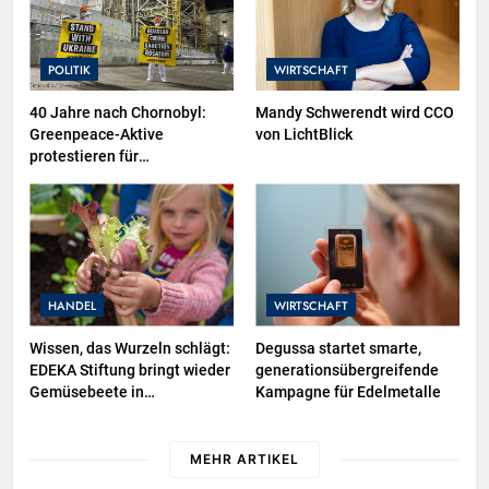
Polizeimuseum Hamburg
POLITIK
WIRTSCHAFT
40 Jahre nach Chornobyl:
Mandy Schwerendt wird CCO
Greenpeace-Aktive
von LichtBlick
protestieren für
Unterstützung bei
Wiederaufbau der zerstörten
Schutzhülle / Greenpeace-
Report dokumentiert Folgen
des russischen
Drohnenangriffs
HANDEL
WIRTSCHAFT
Wissen, das Wurzeln schlägt:
Degussa startet smarte,
EDEKA Stiftung bringt wieder
generationsübergreifende
Gemüsebeete in
Kampagne für Edelmetalle
Deutschlands Kitas
MEHR ARTIKEL