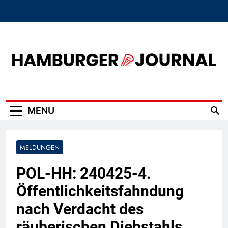
Skip
to
content
Hamburger Journal
MENU
MELDUNGEN
POL-HH: 240425-4.
Öffentlichkeitsfahndung
nach Verdacht des
räuberischen Diebstahls