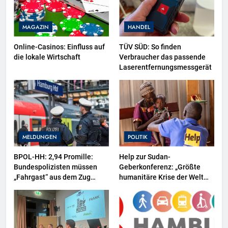
MAGAZIN
HANDEL
Online-Casinos: Einfluss auf
TÜV SÜD: So finden
die lokale Wirtschaft
Verbraucher das passende
Laserentfernungsmessgerät
MELDUNGEN
POLITIK
BPOL-HH: 2,94 Promille:
Help zur Sudan-
Bundespolizisten müssen
Geberkonferenz: „Größte
„Fahrgast“ aus dem Zug
humanitäre Krise der Welt
tragen-
weitet sich aus“