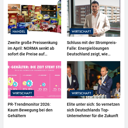
Projektion in Brüssel die
Nähe der EU-Kommission zur
Tierindustrie an
HANDEL
WIRTSCHAFT
Zweite große Preissenkung
Schluss mit der Strompreis-
im April: NORMA senkt ab
Falle: Energielösungen
sofort die Preise auf
Deutschland zeigt, wie
Schokolade und Käse um bis
Hausbesitzer jetzt zu
zu 16 Prozent / Mit
eigenen Energieversorgern
LECKERROM, CREMISEE,
werden und dabei sogar Geld
EXCELSIOR süßer und
verdienen
herzhafter Genuss
WIRTSCHAFT
WIRTSCHAFT
PR-Trendmonitor 2026:
Elite unter sich: So vernetzen
Kaum Bewegung bei den
sich Deutschlands Top-
Gehältern
Unternehmer für die Zukunft