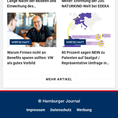
Lange Nacht der Museen und
weiter: Eröffnung der 200.
Einweihung des
NATURKIND-Welt bei EDEKA
Wasserschutzpolizeibootes
sowie neuer
Ausstellungsbereiche im
Polizeimuseum Hamburg
WIRTSCHAFT
WIRTSCHAFT
Warum Firmen nicht an
80 Prozent sagen NEIN zu
Benefits sparen sollten: VW
Patenten auf Saatgut /
als gutes Vorbild
Repräsentative Umfrage in
fünf EU-Mitgliedstaaten
MEHR ARTIKEL
© Hamburger Journal
Impressum
Datenschutz
Werbung