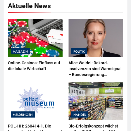
Aktuelle News
MAGAZIN
POLITIK
Online-Casinos: Einfluss auf
Alice Weidel: Rekord-
die lokale Wirtschaft
Insolvenzen sind Warnsignal
– Bundesregierung
verschärft die
Wirtschaftskrise
MELDUNGEN
HANDEL
POL-HH: 260414-1. Die
Bio-Erfolgskonzept wächst