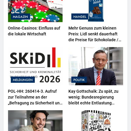
MAGAZIN
HANDEL
Online-Casinos: Einfluss auf
Mehr Genuss zum kleinen
die lokale Wirtschaft
Preis: Lidl senkt dauerhaft
die Preise für Schokolade /
26 Schokoladenartikel jetzt
bis zu 13 Prozent günstiger
MELDUNGEN
POLITIK
POL-HH: 260414-3. Aufruf
Kay Gottschalk: Zu spät, zu
zur Teilnahme an der
wenig: Bundesregierung
„Befragung zu Sicherheit und
bleibt echte Entlastung
Kriminalität in Deutschland
schuldig
(SKiD) 2026“