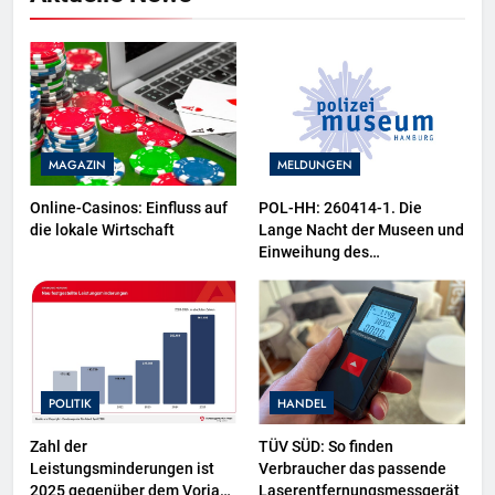
MAGAZIN
MELDUNGEN
Online-Casinos: Einfluss auf
POL-HH: 260414-1. Die
die lokale Wirtschaft
Lange Nacht der Museen und
Einweihung des
Wasserschutzpolizeibootes
sowie neuer
Ausstellungsbereiche im
Polizeimuseum Hamburg
POLITIK
HANDEL
Zahl der
TÜV SÜD: So finden
Leistungsminderungen ist
Verbraucher das passende
2025 gegenüber dem Vorjahr
Laserentfernungsmessgerät