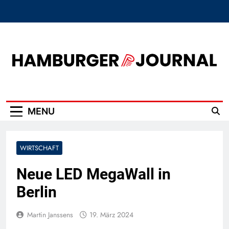
Skip
to
content
Hamburger Journal
MENU
WIRTSCHAFT
Neue LED MegaWall in
Berlin
Martin Janssens
19. März 2024