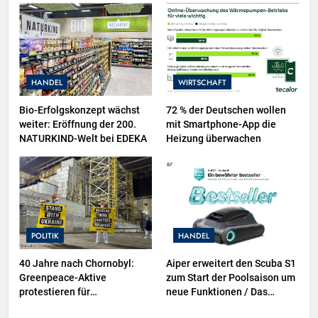
sowie neuer
Ausstellungsbereiche im
Polizeimuseum Hamburg
HANDEL
WIRTSCHAFT
Bio-Erfolgskonzept wächst
72 % der Deutschen wollen
weiter: Eröffnung der 200.
mit Smartphone-App die
NATURKIND-Welt bei EDEKA
Heizung überwachen
POLITIK
HANDEL
40 Jahre nach Chornobyl:
Aiper erweitert den Scuba S1
Greenpeace-Aktive
zum Start der Poolsaison um
protestieren für
neue Funktionen / Das
Unterstützung bei
bewährte Modell wird noch