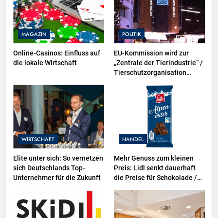
MAGAZIN
POLITIK
Online-Casinos: Einfluss auf
EU-Kommission wird zur
die lokale Wirtschaft
„Zentrale der Tierindustrie“ /
Tierschutzorganisation
Animal Equality prangert mit
Projektion in Brüssel die
Nähe der EU-Kommission zur
Tierindustrie an
WIRTSCHAFT
HANDEL
Elite unter sich: So vernetzen
Mehr Genuss zum kleinen
sich Deutschlands Top-
Preis: Lidl senkt dauerhaft
Unternehmer für die Zukunft
die Preise für Schokolade /
26 Schokoladenartikel jetzt
bis zu 13 Prozent günstiger