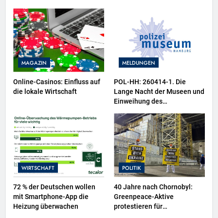
MAGAZIN
MELDUNGEN
Online-Casinos: Einfluss auf
POL-HH: 260414-1. Die
die lokale Wirtschaft
Lange Nacht der Museen und
Einweihung des
Wasserschutzpolizeibootes
sowie neuer
Ausstellungsbereiche im
Polizeimuseum Hamburg
WIRTSCHAFT
POLITIK
72 % der Deutschen wollen
40 Jahre nach Chornobyl:
mit Smartphone-App die
Greenpeace-Aktive
Heizung überwachen
protestieren für
Unterstützung bei