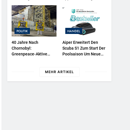
NATURKIND-Welt Bei
Überwachen
EDEKA
POLITIK
HANDEL
40 Jahre Nach
Aiper Erweitert Den
Chornobyl:
Scuba S1 Zum Start Der
Greenpeace-Aktive
Poolsaison Um Neue
Protestieren Für
Funktionen / Das
Unterstützung Bei
Bewährte Modell Wird
Wiederaufbau Der
Noch Effizienter Und
MEHR ARTIKEL
Zerstörten Schutzhülle /
Komfortabler In Der
Greenpeace-Report
Nutzung
Dokumentiert Folgen
Des Russischen
Drohnenangriffs