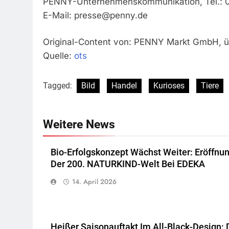
PENNY-Unternehmenskommunikation, Tel.: 
E-Mail:
presse@penny.de
Original-Content von: PENNY Markt GmbH, üb
Quelle:
ots
Tagged:
Bild
Handel
Kurioses
Tiere
Weitere News
Bio-Erfolgskonzept Wächst Weiter: Eröffnu
Der 200. NATURKIND-Welt Bei EDEKA
14. April 2026
Heißer Saisonauftakt Im All-Black-Design: 