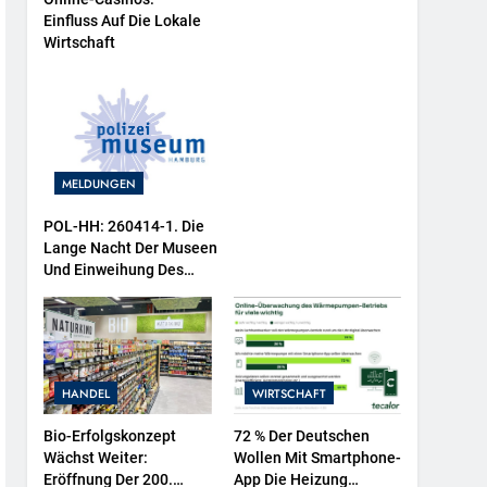
Einfluss Auf Die Lokale
Wirtschaft
MELDUNGEN
POL-HH: 260414-1. Die
Lange Nacht Der Museen
Und Einweihung Des
Wasserschutzpolizeibootes
Sowie Neuer
Ausstellungsbereiche Im
Polizeimuseum Hamburg
HANDEL
WIRTSCHAFT
Bio-Erfolgskonzept
72 % Der Deutschen
Wächst Weiter:
Wollen Mit Smartphone-
Eröffnung Der 200.
App Die Heizung