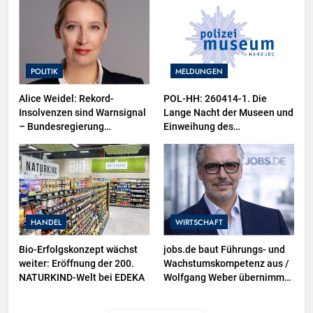
POLITIK
MELDUNGEN
Alice Weidel: Rekord-
POL-HH: 260414-1. Die
Insolvenzen sind Warnsignal
Lange Nacht der Museen und
– Bundesregierung
Einweihung des
verschärft die
Wasserschutzpolizeibootes
Wirtschaftskrise
sowie neuer
Ausstellungsbereiche im
Polizeimuseum Hamburg
HANDEL
WIRTSCHAFT
Bio-Erfolgskonzept wächst
jobs.de baut Führungs- und
weiter: Eröffnung der 200.
Wachstumskompetenz aus /
NATURKIND-Welt bei EDEKA
Wolfgang Weber übernimmt
Schlüsselrolle für
Marktposition,