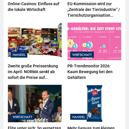
Online-Casinos: Einfluss auf
EU-Kommission wird zur
die lokale Wirtschaft
„Zentrale der Tierindustrie“ /
Tierschutzorganisation
Animal Equality prangert mit
Projektion in Brüssel die
Nähe der EU-Kommission zur
Tierindustrie an
HANDEL
WIRTSCHAFT
Zweite große Preissenkung
PR-Trendmonitor 2026:
im April: NORMA senkt ab
Kaum Bewegung bei den
sofort die Preise auf
Gehältern
Schokolade und Käse um bis
zu 16 Prozent / Mit
LECKERROM, CREMISEE,
EXCELSIOR süßer und
herzhafter Genuss
WIRTSCHAFT
HANDEL
Elite unter sich: So vernetzen
Mehr Genuss zum kleinen