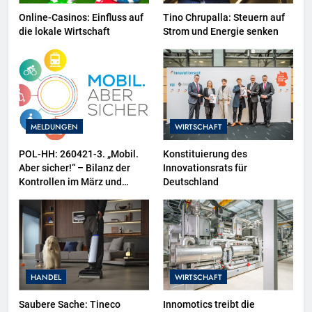
Online-Casinos: Einfluss auf
Tino Chrupalla: Steuern auf
die lokale Wirtschaft
Strom und Energie senken
MELDUNGEN
WIRTSCHAFT
POL-HH: 260421-3. „Mobil.
Konstituierung des
Aber sicher!“ – Bilanz der
Innovationsrats für
Kontrollen im März und
Deutschland
Zweiräder als
Schwerpunktthema im April
HANDEL
WIRTSCHAFT
Saubere Sache: Tineco
Innomotics treibt die