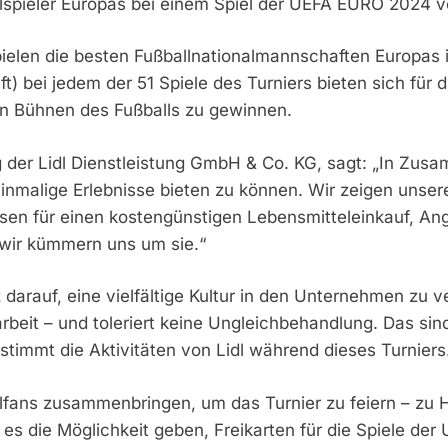
llspieler Europas bei einem Spiel der UEFA EURO 2024 v
spielen die besten Fußballnationalmannschaften Europas
ft) bei jedem der 51 Spiele des Turniers bieten sich für 
ten Bühnen des Fußballs zu gewinnen.
 der Lidl Dienstleistung GmbH & Co. KG, sagt: „In Zusa
alige Erlebnisse bieten zu können. Wir zeigen unseren K
isen für einen kostengünstigen Lebensmitteleinkauf, A
 wir kümmern uns um sie.“
z darauf, eine vielfältige Kultur in den Unternehmen zu 
rbeit – und toleriert keine Ungleichbehandlung. Das si
timmt die Aktivitäten von Lidl während dieses Turniers. 
llfans zusammenbringen, um das Turnier zu feiern – zu H
rd es die Möglichkeit geben, Freikarten für die Spiele 