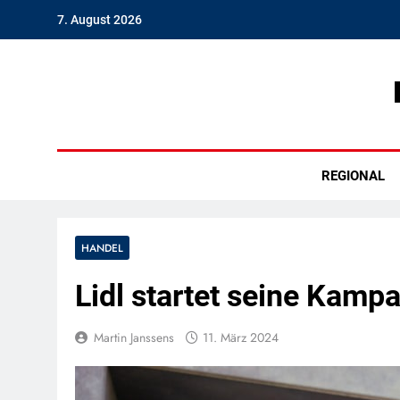
Skip
7. August 2026
to
content
Hambu
REGIONAL
HANDEL
Lidl startet seine Kam
Martin Janssens
11. März 2024