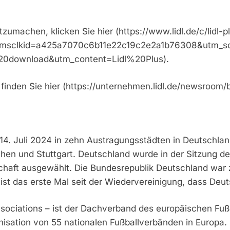
zumachen, klicken Sie hier (https://www.lidl.de/c/lidl
ds&msclkid=a425a7070c6b11e22c19c2e2a1b76308&utm_
20download&utm_content=Lidl%20Plus).
finden Sie hier (https://unternehmen.lidl.de/newsroom/bo
4. Juli 2024 in zehn Austragungsstädten in Deutschland 
chen und Stuttgart. Deutschland wurde in der Sitzung 
chaft ausgewählt. Die Bundesrepublik Deutschland war 
ist das erste Mal seit der Wiedervereinigung, dass Deu
sociations – ist der Dachverband des europäischen Fußb
sation von 55 nationalen Fußballverbänden in Europa. S